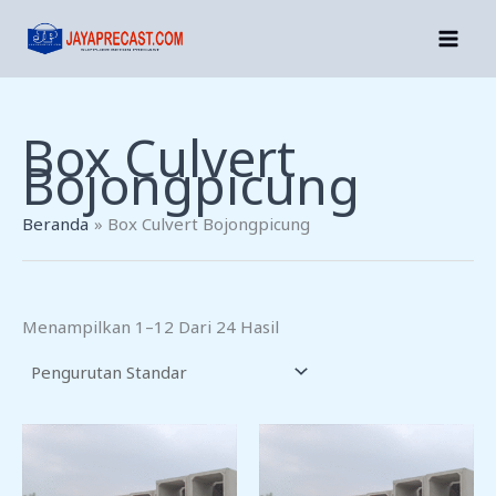
Lewati
Ke
Konten
Box Culvert
Bojongpicung
Beranda
Box Culvert Bojongpicung
Menampilkan 1–12 Dari 24 Hasil