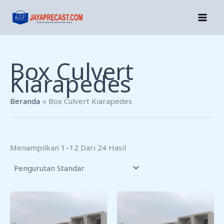
Lewati
Ke
Konten
Box Culvert
Kiarapedes
Beranda
Box Culvert Kiarapedes
Menampilkan 1–12 Dari 24 Hasil