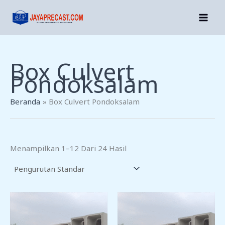
Lewati
Ke
Konten
Box Culvert
Pondoksalam
Beranda
Box Culvert Pondoksalam
Menampilkan 1–12 Dari 24 Hasil