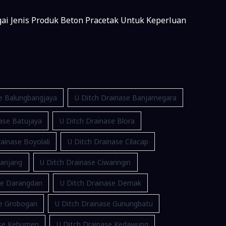
gai Jenis Produk Beton Pracetak Untuk Keperluan
se Balungbangjaya
U Ditch Drainase Banjarnegara
ase Batujaya
U Ditch Drainase Blora
ainase Boyolali
U Ditch Drainase Cilacap
ranjang
U Ditch Drainase Ciwaringin
se Darangdan
U Ditch Drainase Demak
se Grobogan
U Ditch Drainase Gunungbatu
ase Kebumen
U Ditch Drainase Kedawung