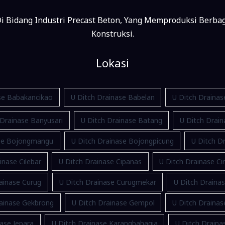
i Bidang Industri Precast Beton, Yang Memproduksi Berba
Konstruksi.
Lokasi
se Babakancikao
U Ditch Drainase Babelan
U Ditch Draina
 Drainase Banyusari
U Ditch Drainase Batang
U Ditch Drain
ase Bojongmangu
U Ditch Drainase Bojongpicung
U Ditch Dr
inase Cilebar
U Ditch Drainase Cipanas
U Ditch Drainase Ci
ainase Curug
U Ditch Drainase Curugmekar
U Ditch Draina
rainase Gekbrong
U Ditch Drainase Gempol
U Ditch Draina
ase Jepara
U Ditch Drainase Karangbahagia
U Ditch Drain