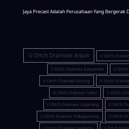
Jaya Precast Adalah Perusahaan Yang Bergerak D
U Ditch Drainase Anjun
U Ditch Draina
U Ditch Drainase Banyumas
U Ditch
U Ditch Drainase Bojong
U Ditch Drain
U Ditch Drainase Cilaku
U Ditch Dra
U Ditch Drainase Cugenang
U Ditch Dr
U Ditch Drainase Dukupuntang
U Ditch D
U Ditch Drainase Jayakerta
U Ditch Drain