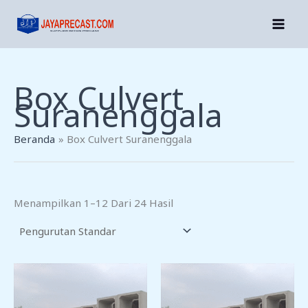
Lewati
Ke
Konten
Box Culvert
Suranenggala
Beranda
Box Culvert Suranenggala
Menampilkan 1–12 Dari 24 Hasil