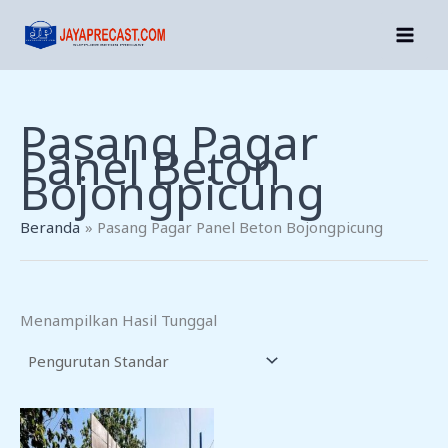
Lewati
Ke
Konten
Pasang Pagar
Panel Beton
Bojongpicung
Beranda
Pasang Pagar Panel Beton Bojongpicung
Menampilkan Hasil Tunggal