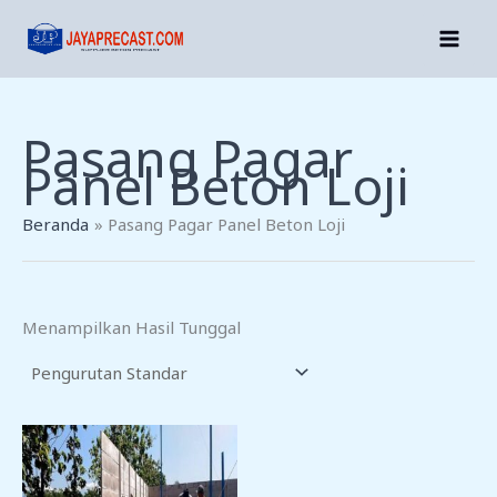
Lewati
Ke
Konten
Pasang Pagar
Panel Beton Loji
Beranda
Pasang Pagar Panel Beton Loji
Menampilkan Hasil Tunggal