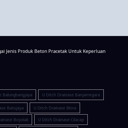
gai Jenis Produk Beton Pracetak Untuk Keperluan
se Balungbangjaya
U Ditch Drainase Banjarnegara
ase Batujaya
U Ditch Drainase Blora
ainase Boyolali
U Ditch Drainase Cilacap