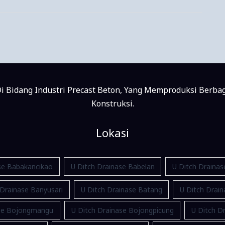
i Bidang Industri Precast Beton, Yang Memproduksi Berba
Konstruksi.
Lokasi
se Babakancikao
U Ditch Drainase Babelan
U Ditch Draina
 Drainase Banyusari
U Ditch Drainase Batang
U Ditch Drain
ase Bojongmangu
U Ditch Drainase Bojongpicung
U Ditch Dr