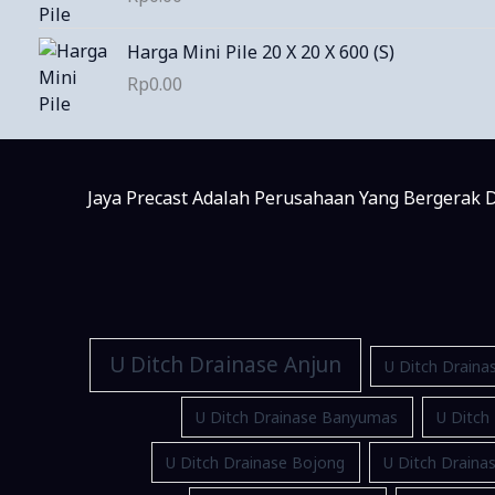
Harga Mini Pile 20 X 20 X 600 (S)
Rp
0.00
Jaya Precast Adalah Perusahaan Yang Bergerak D
U Ditch Drainase Anjun
U Ditch Draina
U Ditch Drainase Banyumas
U Ditch
U Ditch Drainase Bojong
U Ditch Drain