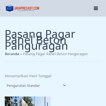
Lewati
Ke
Konten
Pasang Pagar
Panel Beton
Panguragan
Beranda
Pasang Pagar Panel Beton Panguragan
Menampilkan Hasil Tunggal