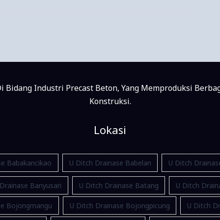
i Bidang Industri Precast Beton, Yang Memproduksi Berba
Konstruksi.
Lokasi
se Babakancikao
U Ditch Drainase Babelan
U Ditch Draina
 Drainase Banyusari
U Ditch Drainase Batang
U Ditch Drain
ase Bojongmangu
U Ditch Drainase Bojongpicung
U Ditch Dr