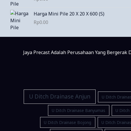
Harga Mini Pile 20 X 20 X 600 (S)
Rp
0.00
Jaya Precast Adalah Perusahaan Yang Bergerak D
U Ditch Drainase Anjun
U Ditch Draina
U Ditch Drainase Banyumas
U Ditch
U Ditch Drainase Bojong
U Ditch Drain