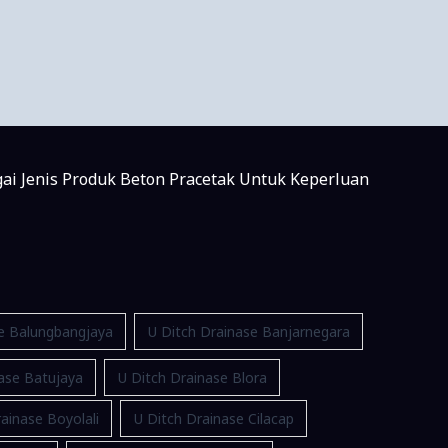
gai Jenis Produk Beton Pracetak Untuk Keperluan
se Balungbangjaya
U Ditch Drainase Banjarnegara
ase Batujaya
U Ditch Drainase Blora
ainase Boyolali
U Ditch Drainase Cilacap