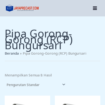
Lewati
Ke
Konten
Pipa Gorong-
Gorong (RCP)
Bungursari
Beranda
Pipa Gorong-Gorong (RCP) Bungursari
Menampilkan Semua 8 Hasil