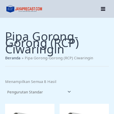
Lewati
Ke
Konten
Pipa Gorong-
Gorong (RCP)
Ciwaringin
Beranda
Pipa Gorong-Gorong (RCP) Ciwaringin
Menampilkan Semua 8 Hasil