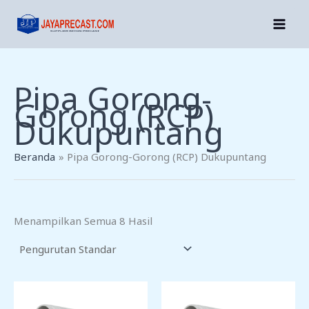
Lewati
Ke
Konten
Pipa Gorong-
Gorong (RCP)
Dukupuntang
Beranda
Pipa Gorong-Gorong (RCP) Dukupuntang
Menampilkan Semua 8 Hasil