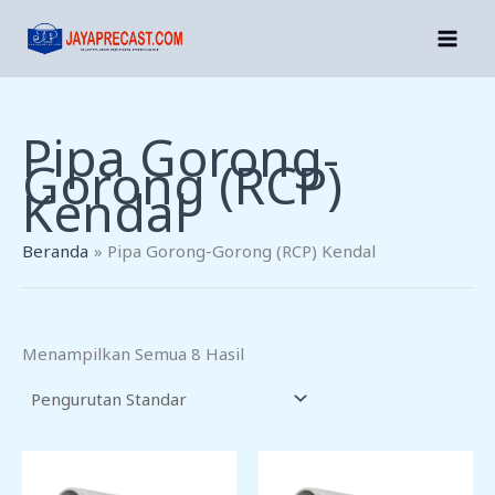
Lewati
Ke
Konten
Pipa Gorong-
Gorong (RCP)
Kendal
Beranda
Pipa Gorong-Gorong (RCP) Kendal
Menampilkan Semua 8 Hasil