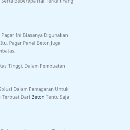
 Serta Beberapa Hal Terkait Yang
. Pagar Ini Biasanya Digunakan
Itu, Pagar Panel Beton Juga
mbatas.
itas Tinggi, Dalam Pembuatan
 Solusi Dalam Pemagaran Untuk
g Terbuat Dari
Beton
Tentu Saja