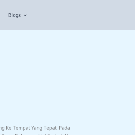
Blogs
ang Ke Tempat Yang Tepat. Pada