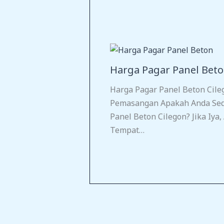
Harga Pagar Panel Beto
Harga Pagar Panel Beton Cile
Pemasangan Apakah Anda Sed
Panel Beton Cilegon? Jika Iya
Tempat…