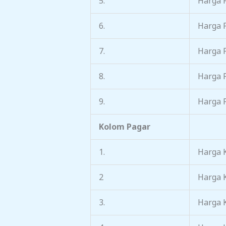
5.
Harga 
6.
Harga 
7.
Harga 
8.
Harga 
9.
Harga 
Kolom Pagar
1.
Harga 
2
Harga 
3.
Harga 