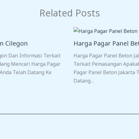
Related Posts
n Cilegon
Harga Pagar Panel Be
gon Dan Informasi Terkait
Harga Pagar Panel Beton Ja
ang Mencari Harga Pagar
Terkait Pemasangan Apaka
, Anda Telah Datang Ke
Pagar Panel Beton Jakarta T
Datang…