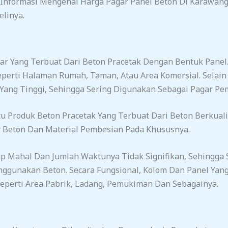
 Informasi Mengenai Harga Pagar Panel Beton Di Karawang
linya.
gar Yang Terbuat Dari Beton Pracetak Dengan Bentuk Panel
perti Halaman Rumah, Taman, Atau Area Komersial. Selain 
Yang Tinggi, Sehingga Sering Digunakan Sebagai Pagar Pe
tu Produk Beton Pracetak Yang Terbuat Dari Beton Berkual
 Beton Dan Material Pembesian Pada Khususnya.
p Mahal Dan Jumlah Waktunya Tidak Signifikan, Sehingga
ggunakan Beton. Secara Fungsional, Kolom Dan Panel Yan
eperti Area Pabrik, Ladang, Pemukiman Dan Sebagainya.