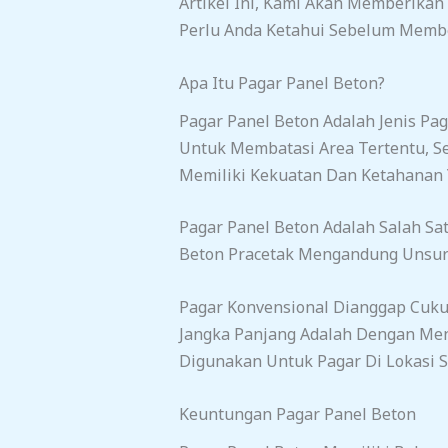
Artikel Ini, Kami Akan Memberikan
Perlu Anda Ketahui Sebelum Membe
Apa Itu Pagar Panel Beton?
Pagar Panel Beton Adalah Jenis Pa
Untuk Membatasi Area Tertentu, Se
Memiliki Kekuatan Dan Ketahanan 
Pagar Panel Beton Adalah Salah Sa
Beton Pracetak Mengandung Unsur
Pagar Konvensional Dianggap Cuku
Jangka Panjang Adalah Dengan Men
Digunakan Untuk Pagar Di Lokasi S
Keuntungan Pagar Panel Beton