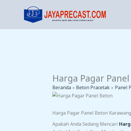
Lewati
Ke
Konten
Harga Pagar Pane
Beranda
Beton Pracetak
Panel 
Harga Pagar Panel Beton Karawang
Apakah Anda Sedang Mencari
Harg