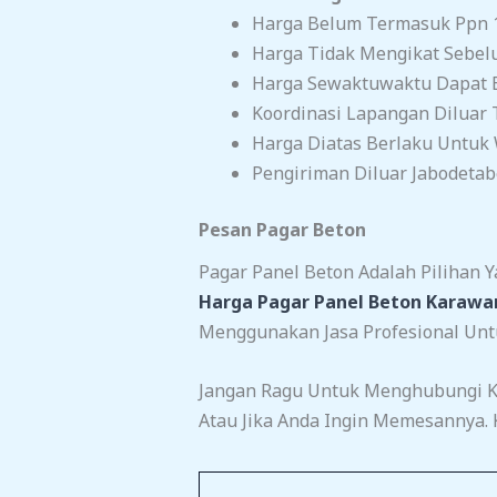
Harga Belum Termasuk Ppn 
Harga Tidak Mengikat Sebel
Harga Sewaktuwaktu Dapat 
Koordinasi Lapangan Diluar
Harga Diatas Berlaku Untuk 
Pengiriman Diluar Jabodetab
Pesan Pagar Beton
Pagar Panel Beton Adalah Pilihan 
Harga Pagar Panel Beton Karawa
Menggunakan Jasa Profesional Unt
Jangan Ragu Untuk Menghubungi Ka
Atau Jika Anda Ingin Memesannya.