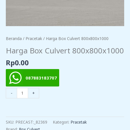
Beranda
/
Pracetak
/ Harga Box Culvert 800x800x1000
Harga Box Culvert 800x800x1000
Rp
0.00
087883183707
Kuantitas
-
+
Harga
Box
TAMBAH KE KERANJANG
Culvert
800x800x1000
SKU:
PRECAST:_82369
Kategori:
Pracetak
Brand:
Box Culvert