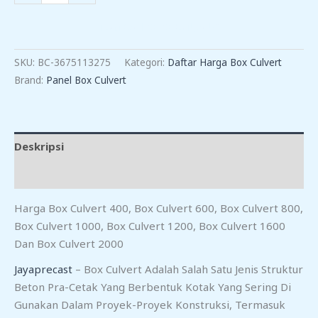
Harga
Box
TAMBAH KE KERANJANG
Culvert
Di
SKU:
BC-3675113275
Kategori:
Daftar Harga Box Culvert
Banyumas
Brand:
Panel Box Culvert
Deskripsi
Ulasan (0)
Harga Box Culvert 400, Box Culvert 600, Box Culvert 800,
Box Culvert 1000, Box Culvert 1200, Box Culvert 1600
Dan Box Culvert 2000
Jayaprecast
– Box Culvert Adalah Salah Satu Jenis Struktur
Beton Pra-Cetak Yang Berbentuk Kotak Yang Sering Di
Gunakan Dalam Proyek-Proyek Konstruksi, Termasuk