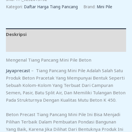
X
Kategori:
Daftar Harga Tiang Pancang
Brand:
Mini Pile
30
X
600
(N)
Deskripsi
Ulasan (0)
Mengenal Tiang Pancang Mini Pile Beton
Jayaprecast
– Tiang Pancang Mini Pile Adalah Salah Satu
Produk Beton Pracetak Yang Mempunyai Bentuk Seperti
Sebuah Kolom-Kolom Yang Terbuat Dari Campuran
Semen, Pasir, Batu Split Air, Dan Memiliki Tulangan Beton
Pada Strukturnya Dengan Kualitas Mutu Beton K 450.
Beton Precast Tiang Pancang Mini Pile Ini Bisa Menjadi
Pilihan Terbaik Dalam Pembuatan Pondasi Bangunan
Yang Baik, Karena Jika Dilihat Dari Bentuknya Produk Ini