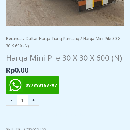
Beranda
/
Daftar Harga Tiang Pancang
/ Harga Mini Pile 30 X
30 X 600 (N)
Harga Mini Pile 30 X 30 X 600 (N)
Rp
0.00
087883183707
Kuantitas
-
+
Harga
Mini
TAMBAH KE KERANJANG
Pile
30
SKU:
TP:_9232613752