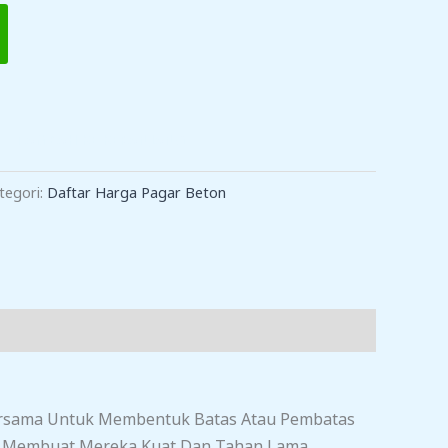
TAMBAH KE KERANJANG
tegori:
Daftar Harga Pagar Beton
 Bersama Untuk Membentuk Batas Atau Pembatas
g Membuat Mereka Kuat Dan Tahan Lama.