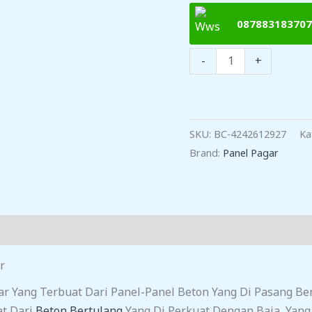
087883183707
Kuantitas
-
+
Harga
Pagar
Panel
Beton
SKU:
BC-4242612927
Ka
Bojongpicung
Brand:
Panel Pagar
r
gar Yang Terbuat Dari Panel-Panel Beton Yang Di Pasang
at Dari
Beton Bertulang
Yang Di Perkuat Dengan Baja, Yan