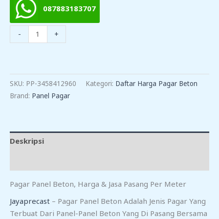
087883183707
Kuantitas
-
+
Harga
Pagar
TAMBAH KE KERANJANG
Panel
Beton
SKU:
PP-3458412960
Kategori:
Daftar Harga Pagar Beton
Cipanas
Brand:
Panel Pagar
Deskripsi
Ulasan (0)
Pagar Panel Beton, Harga & Jasa Pasang Per Meter
Jayaprecast
– Pagar Panel Beton Adalah Jenis Pagar Yang
Terbuat Dari Panel-Panel Beton Yang Di Pasang Bersama