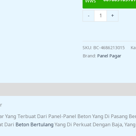
Kuantitas
-
+
Harga
Pagar
Panel
Beton
SKU:
BC-4686213015
Ka
Margajaya
Brand:
Panel Pagar
r
gar Yang Terbuat Dari Panel-Panel Beton Yang Di Pasang
at Dari
Beton Bertulang
Yang Di Perkuat Dengan Baja, Yan