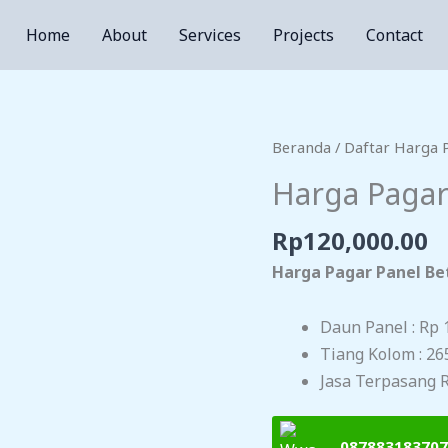
Home
About
Services
Projects
Contact
Beranda
/
Daftar Harga 
Harga Pagar
Rp
120,000.00
Harga Pagar Panel Be
Daun Panel : Rp 
Tiang Kolom : 26
Jasa Terpasang R
087883183707