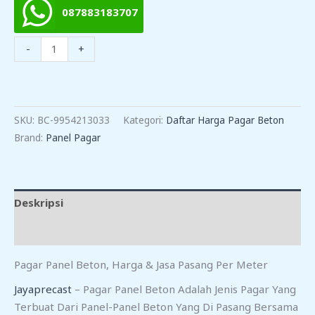
087883183707
Kuantitas
-
+
Harga
Pagar
TAMBAH KE KERANJANG
Panel
Beton
SKU:
BC-9954213033
Kategori:
Daftar Harga Pagar Beton
Plumbon
Brand:
Panel Pagar
Deskripsi
Ulasan (0)
Pagar Panel Beton, Harga & Jasa Pasang Per Meter
Jayaprecast
– Pagar Panel Beton Adalah Jenis Pagar Yang
Terbuat Dari Panel-Panel Beton Yang Di Pasang Bersama