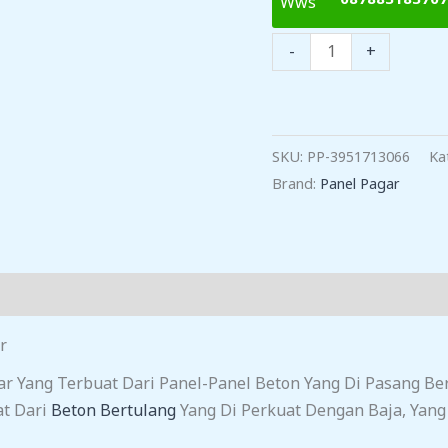
Kuantitas
-
+
Harga
Pagar
Panel
Beton
SKU:
PP-3951713066
Ka
Tegalwaru
Brand:
Panel Pagar
r
gar Yang Terbuat Dari Panel-Panel Beton Yang Di Pasang
at Dari
Beton Bertulang
Yang Di Perkuat Dengan Baja, Yan