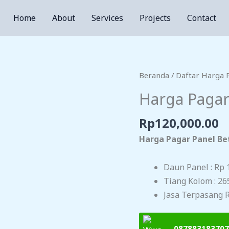
Home
About
Services
Projects
Contact
Beranda
/
Daftar Harga 
Harga Pagar
Rp
120,000.00
Harga Pagar Panel Be
Daun Panel : Rp 
Tiang Kolom : 26
Jasa Terpasang R
087883183707