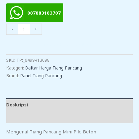
087883183707
Kuantitas
-
+
Harga
Tiang
TAMBAH KE KERANJANG
Pancang
Mini
SKU:
TP:_6499413098
Pile
Kategori:
Daftar Harga Tiang Pancang
Di
Brand:
Panel Tiang Pancang
Arjawinangun
Deskripsi
Ulasan (0)
Mengenal Tiang Pancang Mini Pile Beton