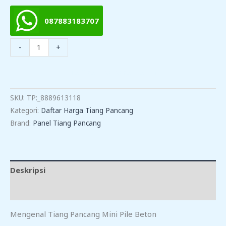
087883183707
Kuantitas
-
+
Harga
Tiang
TAMBAH KE KERANJANG
Pancang
Mini
SKU:
TP:_8889613118
Pile
Kategori:
Daftar Harga Tiang Pancang
Di
Brand:
Panel Tiang Pancang
Campakamulya
Deskripsi
Ulasan (0)
Mengenal Tiang Pancang Mini Pile Beton