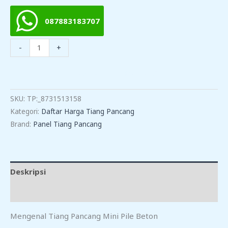
087883183707
Kuantitas
-
+
Harga
Tiang
TAMBAH KE KERANJANG
Pancang
Mini
SKU:
TP:_8731513158
Pile
Kategori:
Daftar Harga Tiang Pancang
Di
Brand:
Panel Tiang Pancang
Dukupuntang
Deskripsi
Ulasan (0)
Mengenal Tiang Pancang Mini Pile Beton