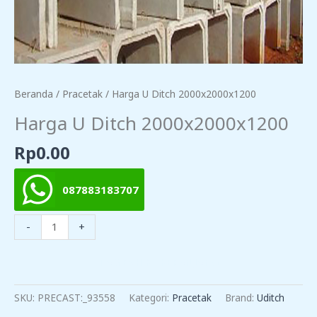
Beranda
/
Pracetak
/ Harga U Ditch 2000x2000x1200
Harga U Ditch 2000x2000x1200
Rp
0.00
087883183707
Kuantitas
-
+
Harga
U
TAMBAH KE KERANJANG
Ditch
2000x2000x1200
SKU:
PRECAST:_93558
Kategori:
Pracetak
Brand:
Uditch