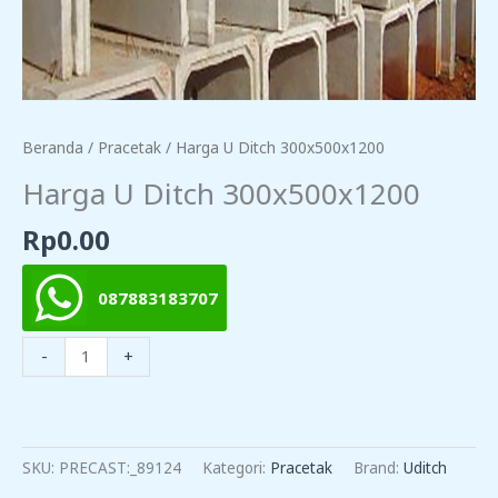
Beranda
/
Pracetak
/ Harga U Ditch 300x500x1200
Harga U Ditch 300x500x1200
Rp
0.00
087883183707
Kuantitas
-
+
Harga
U
TAMBAH KE KERANJANG
Ditch
300x500x1200
SKU:
PRECAST:_89124
Kategori:
Pracetak
Brand:
Uditch