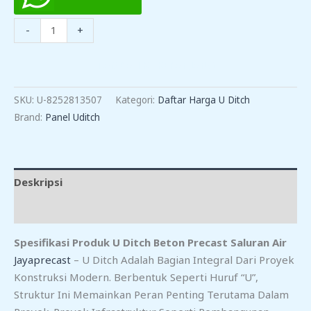
Kuantitas
-
+
Harga
Uditch
TAMBAH KE KERANJANG
Saluran
Air
SKU:
U-8252813507
Kategori:
Daftar Harga U Ditch
Di
Brand:
Panel Uditch
Gerogol
Cilegon
Deskripsi
Ulasan (0)
Spesifikasi Produk U Ditch Beton Precast Saluran Air
Jayaprecast
– U Ditch Adalah Bagian Integral Dari Proyek
Konstruksi Modern. Berbentuk Seperti Huruf “U”,
Struktur Ini Memainkan Peran Penting Terutama Dalam