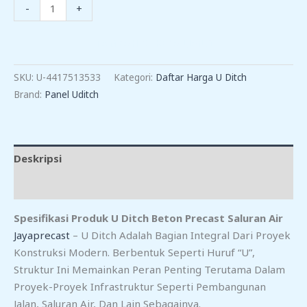
Kuantitas
-
+
Harga
Uditch
TAMBAH KE KERANJANG
Saluran
Air
SKU:
U-4417513533
Kategori:
Daftar Harga U Ditch
Di
Brand:
Panel Uditch
Klari
Deskripsi
Ulasan (0)
Spesifikasi Produk U Ditch Beton Precast Saluran Air
Jayaprecast
– U Ditch Adalah Bagian Integral Dari Proyek
Konstruksi Modern. Berbentuk Seperti Huruf “U”,
Struktur Ini Memainkan Peran Penting Terutama Dalam
Proyek-Proyek Infrastruktur Seperti Pembangunan
Jalan, Saluran Air, Dan Lain Sebagainya.