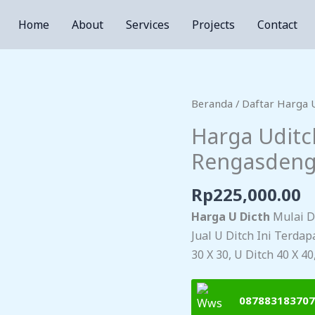
Home
About
Services
Projects
Contact
Beranda
/
Daftar Harga 
Harga Uditch
Rengasdeng
Rp
225,000.00
Harga U Dicth
Mulai Da
Jual U Ditch Ini Terda
30 X 30, U Ditch 40 X 4
087883183707