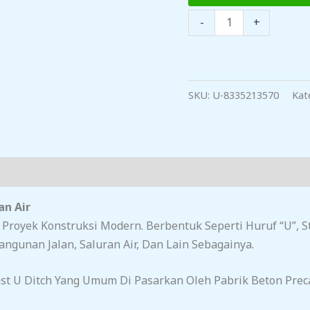
Kuantitas
-
+
Harga
Uditch
Saluran
Air
SKU:
U-8335213570
Kat
Di
Rengasdengklok
an Air
i Proyek Konstruksi Modern. Berbentuk Seperti Huruf “U”,
ngunan Jalan, Saluran Air, Dan Lain Sebagainya.
ast U Ditch Yang Umum Di Pasarkan Oleh Pabrik Beton Precas