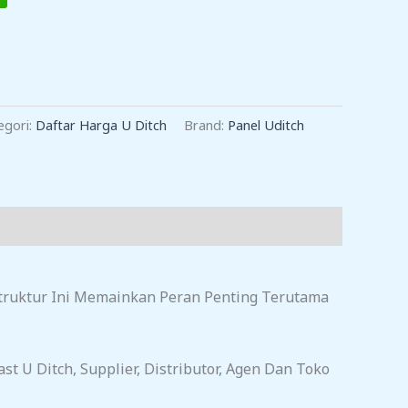
TAMBAH KE KERANJANG
egori:
Daftar Harga U Ditch
Brand:
Panel Uditch
 Struktur Ini Memainkan Peran Penting Terutama
t U Ditch, Supplier, Distributor, Agen Dan Toko