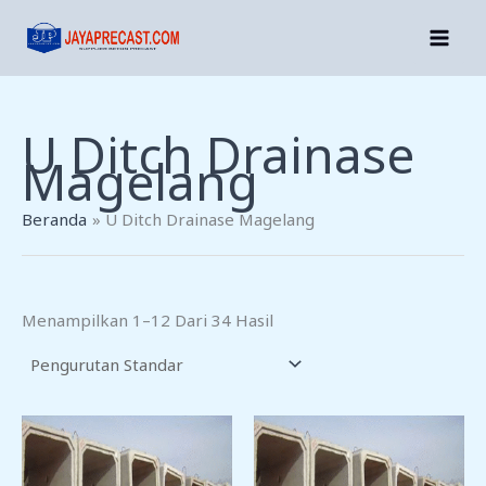
Lewati
Ke
Konten
U Ditch Drainase
Magelang
Beranda
U Ditch Drainase Magelang
Menampilkan 1–12 Dari 34 Hasil