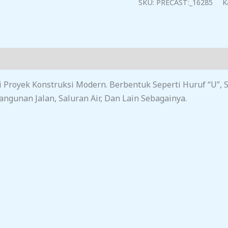
1200x1200x1200
SKU:
PRECAST:_16285
K
ri Proyek Konstruksi Modern. Berbentuk Seperti Huruf “U”,
ngunan Jalan, Saluran Air, Dan Lain Sebagainya.