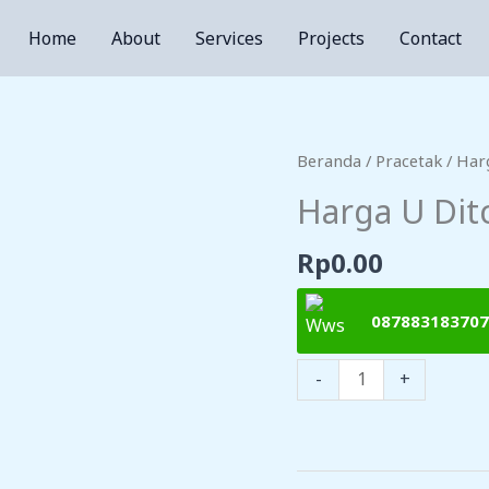
Home
About
Services
Projects
Contact
Beranda
/
Pracetak
/ Har
Harga U Dit
Rp
0.00
087883183707
Kuantitas
-
+
Harga
U
Ditch