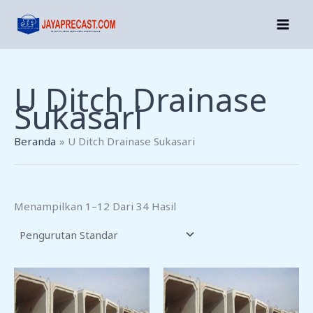
Lewati
Ke
Konten
U Ditch Drainase
Sukasari
Beranda
U Ditch Drainase Sukasari
Menampilkan 1–12 Dari 34 Hasil