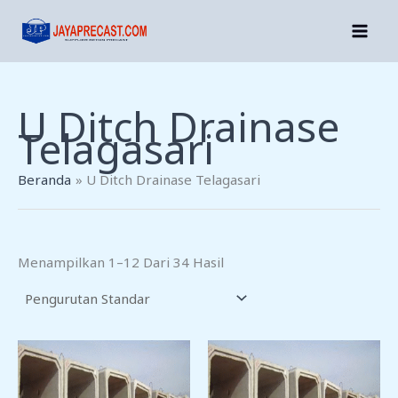
Lewati
Ke
Konten
U Ditch Drainase
Telagasari
Beranda
U Ditch Drainase Telagasari
Menampilkan 1–12 Dari 34 Hasil