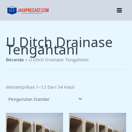
Lewati
Ke
Konten
U Ditch Drainase
Tengahtani
Beranda
U Ditch Drainase Tengahtani
Menampilkan 1–12 Dari 34 Hasil