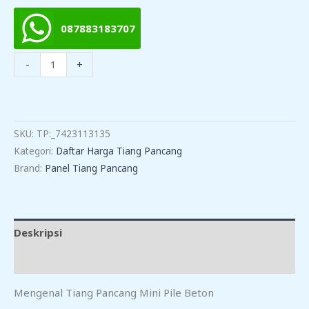
087883183707
Kuantitas
-
+
Harga
Tiang
TAMBAH KE KERANJANG
Pancang
Mini
SKU:
TP:_7423113135
Pile
Kategori:
Daftar Harga Tiang Pancang
Di
Brand:
Panel Tiang Pancang
Cikarang
Utara
Deskripsi
Ulasan (0)
Mengenal Tiang Pancang Mini Pile Beton