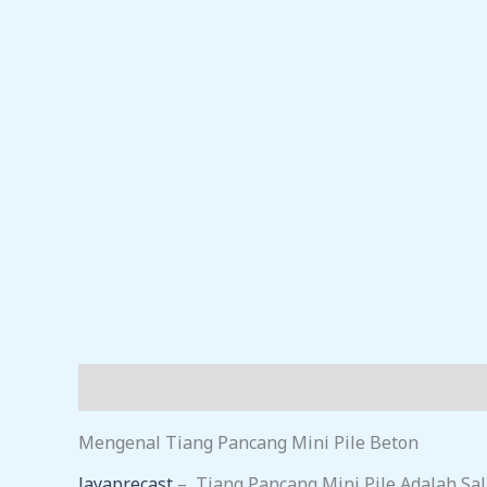
Deskripsi
Ulasan (0)
Mengenal Tiang Pancang Mini Pile Beton
Jayaprecast
– Tiang Pancang Mini Pile Adalah Sa