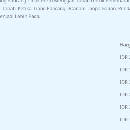
ng Pancang Tidak Perlu Menggali Tanah Untuk Pembuatan
 Tanah. Ketika Tiang Pancang Ditanam Tanpa Galian, Pond
njadi Lebih Pada.
Harg
IDR 
IDR 
IDR 
IDR 
IDR 
IDR 