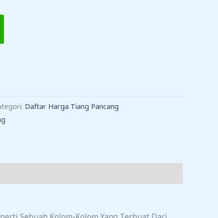
TAMBAH KE KERANJANG
ategori:
Daftar Harga Tiang Pancang
ng
eperti Sebuah Kolom-Kolom Yang Terbuat Dari