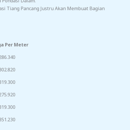
 Pondasi Dalam.
asi Tiang Pancang Justru Akan Membuat Bagian
a Per Meter
286.340
302.820
319.300
275.920
319.300
351.230