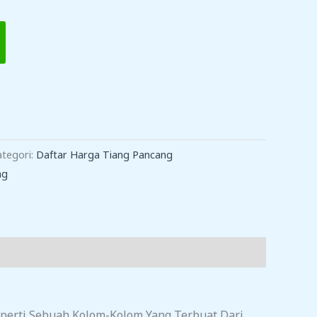
TAMBAH KE KERANJANG
ategori:
Daftar Harga Tiang Pancang
ng
eperti Sebuah Kolom-Kolom Yang Terbuat Dari