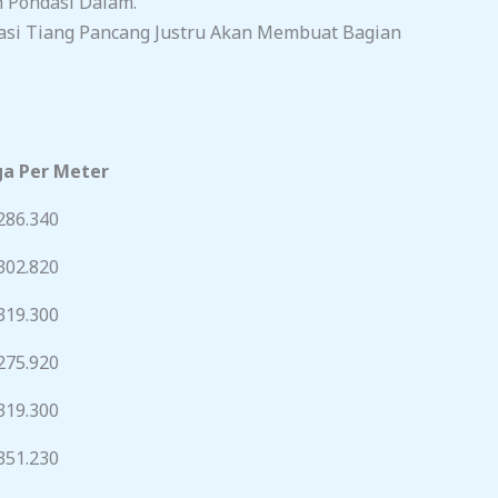
 Pondasi Dalam.
asi Tiang Pancang Justru Akan Membuat Bagian
a Per Meter
286.340
302.820
319.300
275.920
319.300
351.230