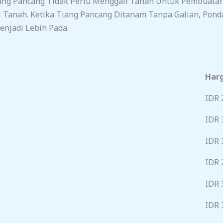
ng Pancang Tidak Perlu Menggali Tanah Untuk Pembuatan
 Tanah. Ketika Tiang Pancang Ditanam Tanpa Galian, Pond
njadi Lebih Pada.
Harg
IDR 
IDR 
IDR 
IDR 
IDR 
IDR 