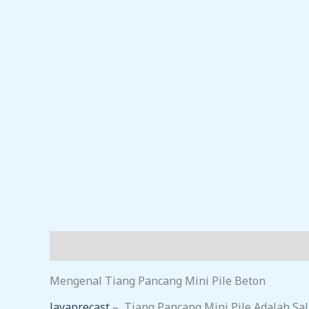
Deskripsi
Ulasan (0)
Mengenal Tiang Pancang Mini Pile Beton
Jayaprecast
– Tiang Pancang Mini Pile Adalah Sa