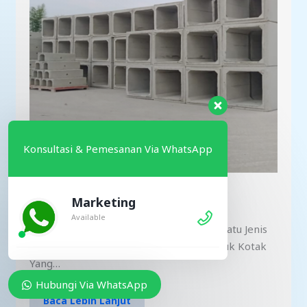
Konsultasi & Pemesanan Via WhatsApp
Harga Box Culvert 1800x1800x1000
Marketing
Available
Jaya Precast – Box Culvert Adalah Salah Satu Jenis
Struktur Beton Pra-Cetak Yang Berbentuk Kotak
Yang…
Hubungi Via WhatsApp
Baca Lebih Lanjut