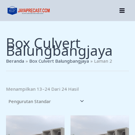
Lewati
Ke
Konten
Box Culvert
Balungbangjaya
Beranda
Box Culvert Balungbangjaya
Laman 2
Menampilkan 13–24 Dari 24 Hasil